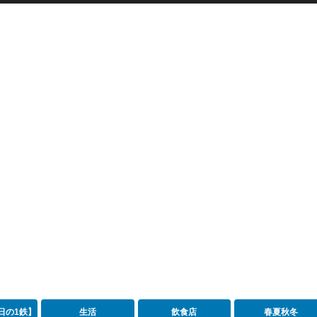
日の1鉄】
生活
飲食店
春夏秋冬