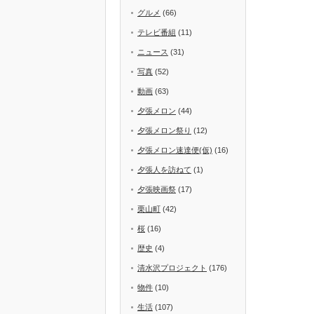
グルメ
(66)
テレビ番組
(11)
ニュース
(31)
写真
(52)
動画
(63)
夕張メロン
(44)
夕張メロン祭り
(12)
夕張メロン速達便(仮)
(16)
夕張人を訪ねて
(1)
夕張映画祭
(17)
栗山町
(42)
桜
(16)
歴史
(4)
清水沢プロジェクト
(176)
物件
(10)
生活
(107)