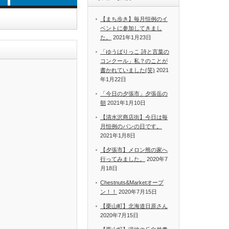
【まち歩き】毎月恒例のイ
ベントに参加してきまし
た。
2021年1月23日
「ゆうばりっこ 詩と言葉の
コンクール」私？のことが
書かれていました(笑)
2021
年1月22日
「今日の夕張市」夕張岳の
朝
2021年1月10日
【清水沢商店街】今日は毎
月恒例のパンの日です。
2021年1月8日
【夕張市】メロン熊の家へ
行ってみました。
2020年7
月18日
Chestnuts&Marketオープ
ン！！
2020年7月15日
【栗山町】北海道日原さん
2020年7月15日