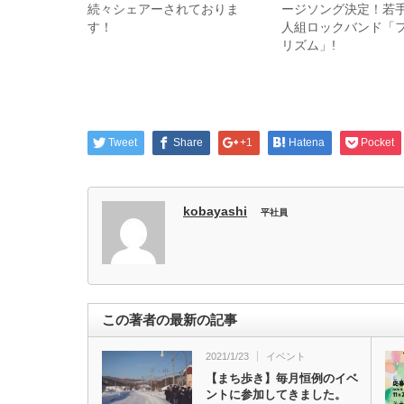
続々シェアーされておりま
ージソング決定！若手
す！
人組ロックバンド「
リズム」!
Tweet
Share
+1
Hatena
Pocket
kobayashi
平社員
この著者の最新の記事
2021/1/23
イベント
【まち歩き】毎月恒例のイベ
ントに参加してきました。