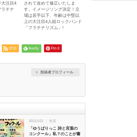
大注目4
されて改めて修正いたしま
フラチナ
す。イメージソング決定！立
場は若手以下、年齢は中堅以
上の大注目4人組ロックバンド
「フラチナリズム」!
RSS
feedly
Pin it
投稿者プロフィール
2021/1/22
生活
「ゆうばりっこ 詩と言葉の
コンクール」私？のことが書