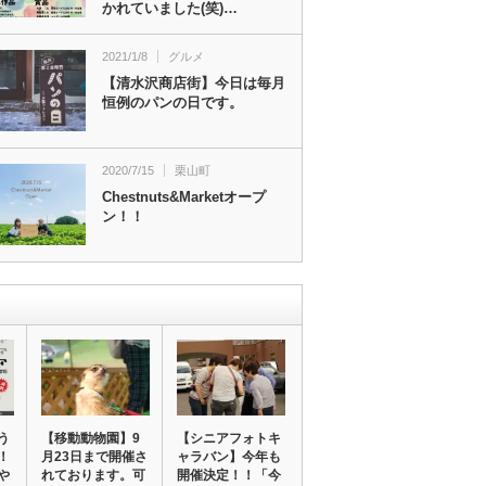
かれていました(笑)…
2021/1/8
グルメ
【清水沢商店街】今日は毎月
恒例のパンの日です。
2020/7/15
栗山町
Chestnuts&Marketオープ
ン！！
う
【移動動物園】9
【シニアフォトキ
！
月23日まで開催さ
ャラバン】今年も
や
れております。可
開催決定！！「今