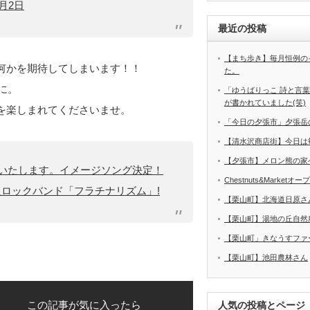
3月2日
最近の投稿
【まち歩き】毎月恒例の
何かを期待してしまいます！！
た。
に。
「ゆうばりっこ 詩と言
が書かれていました(笑)
を楽しまれてくださいませ。
「今日の夕張市」夕張岳
【清水沢商店街】今日は
【夕張市】メロン熊の家
正いたします。イメージソング決定！
Chestnuts&Marketオ
ロックバンド「フラチナリズム」!
【栗山町】北海道日原さ
【栗山町】湯地の丘自然
【栗山町」きなうすファ
【栗山町】池田農林さん
この記事が気に入ったら
人気の投稿とページ