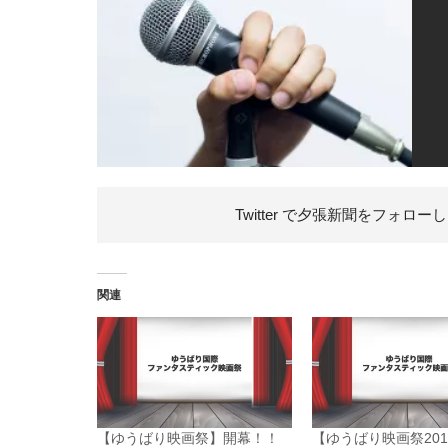
Twitter で夕張新聞を
フォローし
関連
【ゆうばり映画祭】開幕！！
【ゆうばり映画祭201