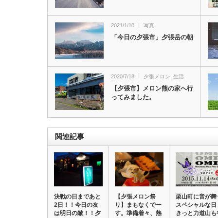
2021/1/10
写真
「今日の夕張市」夕張岳の朝
2020/7/18
夕張メロン
,
生活
【夕張市】メロン熊の家へ行
ってみました。
関連記事
決戦の日まであと
【夕張メロン祭
栗山町に音が舞
2日！！今日の友
り】まもなくでー
スペシャルな日
は明日の敵！！夕
す。準備着々、熱
きっと力道山も