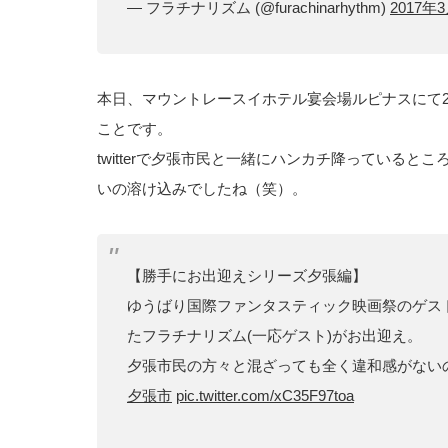
— フラチナリズム (@furachinarhythm)
2017年
本日、マウントレースイホテル宴会場ルピナスにて2
ことです。
twitterで夕張市民と一緒にハンカチ降っている
いの溶け込みでしたね（笑）。
【勝手にお出迎えシリーズ夕張編】
ゆうばり国際ファンタスティック映画祭のゲス
たフラチナリズム(一応ゲスト)がお出迎え。
夕張市民の方々と混ざっても全く違和感がないの
夕張市
pic.twitter.com/xC35F97toa