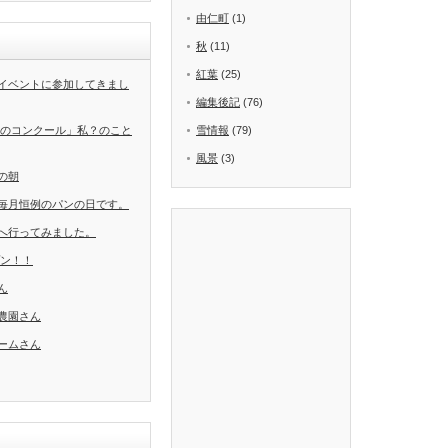
由仁町
(1)
秋
(11)
紅葉
(25)
イベントに参加してきまし
編集後記
(76)
葉のコンクール」私？のこと
雪情報
(79)
風景
(3)
の朝
毎月恒例のパンの日です。
へ行ってみました。
ープン！！
ん
農園さん
ームさん