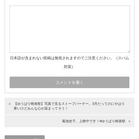
日本語が含まれない投稿は無視されますのでご注意ください。（スパム
対策）
【ゆうばり映画祭】写真で見るストーブパーテー。3月だってのにやはり
寒いけどみんな心が温まってそう！
菊池史子、上映中です！#ゆうばり映画祭