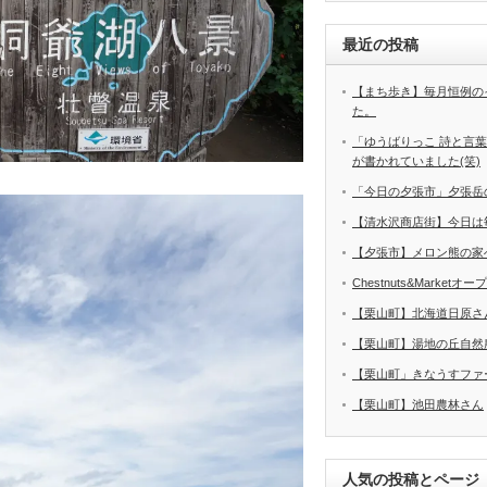
最近の投稿
【まち歩き】毎月恒例の
た。
「ゆうばりっこ 詩と言
が書かれていました(笑)
「今日の夕張市」夕張岳
【清水沢商店街】今日は
【夕張市】メロン熊の家
Chestnuts&Marketオ
【栗山町】北海道日原さ
【栗山町】湯地の丘自然
【栗山町」きなうすファ
【栗山町】池田農林さん
人気の投稿とページ