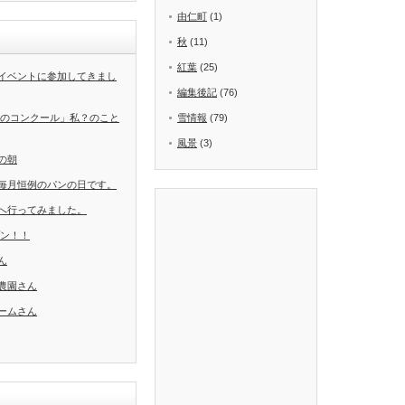
由仁町
(1)
秋
(11)
紅葉
(25)
イベントに参加してきまし
編集後記
(76)
葉のコンクール」私？のこと
雪情報
(79)
風景
(3)
の朝
毎月恒例のパンの日です。
へ行ってみました。
ープン！！
ん
農園さん
ームさん