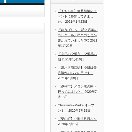
【まち歩き】毎月恒例のイ
ベントに参加してきまし
た。
2021年1月23日
「ゆうばりっこ 詩と言葉の
コンクール」私？のことが
書かれていました(笑)
2021
年1月22日
「今日の夕張市」夕張岳の
朝
2021年1月10日
【清水沢商店街】今日は毎
月恒例のパンの日です。
2021年1月8日
【夕張市】メロン熊の家へ
行ってみました。
2020年7
月18日
Chestnuts&Marketオープ
ン！！
2020年7月15日
【栗山町】北海道日原さん
2020年7月15日