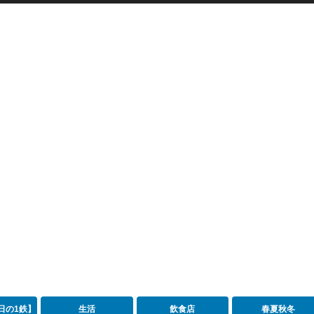
日の1鉄】
生活
飲食店
春夏秋冬