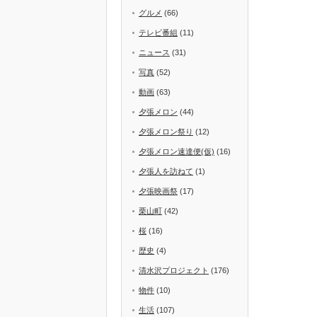
グルメ
(66)
テレビ番組
(11)
ニュース
(31)
写真
(52)
動画
(63)
夕張メロン
(44)
夕張メロン祭り
(12)
夕張メロン速達便(仮)
(16)
夕張人を訪ねて
(1)
夕張映画祭
(17)
栗山町
(42)
桜
(16)
歴史
(4)
清水沢プロジェクト
(176)
物件
(10)
生活
(107)