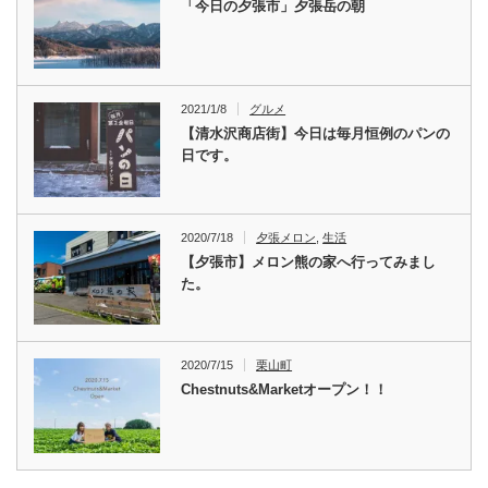
「今日の夕張市」夕張岳の朝
2021/1/8
グルメ
【清水沢商店街】今日は毎月恒例のパンの
日です。
2020/7/18
夕張メロン
,
生活
【夕張市】メロン熊の家へ行ってみまし
た。
2020/7/15
栗山町
Chestnuts&Marketオープン！！