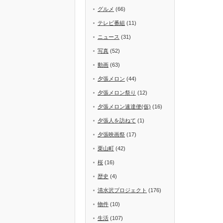
グルメ
(66)
テレビ番組
(11)
ニュース
(31)
写真
(52)
動画
(63)
夕張メロン
(44)
夕張メロン祭り
(12)
夕張メロン速達便(仮)
(16)
夕張人を訪ねて
(1)
夕張映画祭
(17)
栗山町
(42)
桜
(16)
歴史
(4)
清水沢プロジェクト
(176)
物件
(10)
生活
(107)