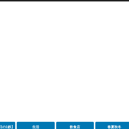
日の1鉄】
生活
飲食店
春夏秋冬