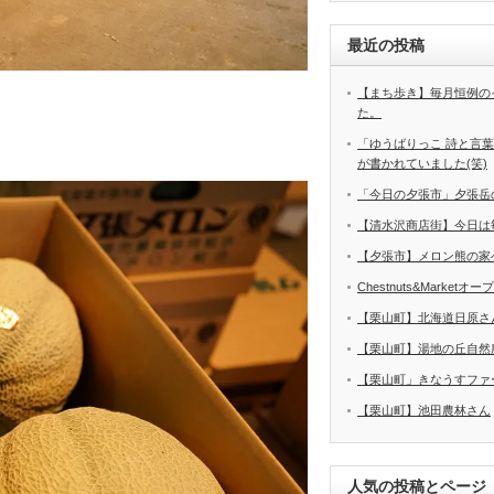
最近の投稿
【まち歩き】毎月恒例の
た。
「ゆうばりっこ 詩と言
が書かれていました(笑)
「今日の夕張市」夕張岳
【清水沢商店街】今日は
【夕張市】メロン熊の家
Chestnuts&Marketオ
【栗山町】北海道日原さ
【栗山町】湯地の丘自然
【栗山町」きなうすファ
【栗山町】池田農林さん
人気の投稿とページ