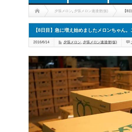
夕張メロン
,
夕張メロン速達便(仮)
【8
【8日目】急に増え始めましたメロンちゃん。
2016/6/14
夕張メロン
,
夕張メロン速達便(仮)