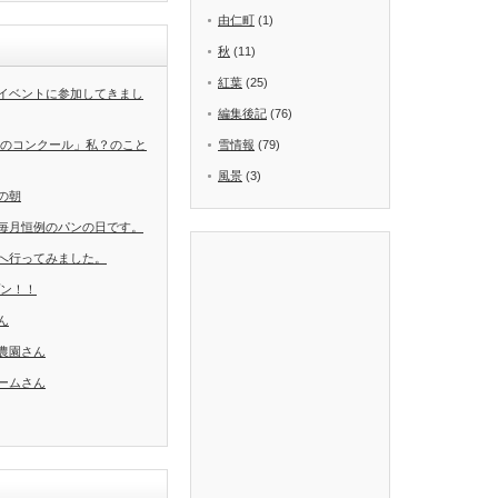
由仁町
(1)
秋
(11)
紅葉
(25)
イベントに参加してきまし
編集後記
(76)
葉のコンクール」私？のこと
雪情報
(79)
風景
(3)
の朝
毎月恒例のパンの日です。
へ行ってみました。
ープン！！
ん
農園さん
ームさん