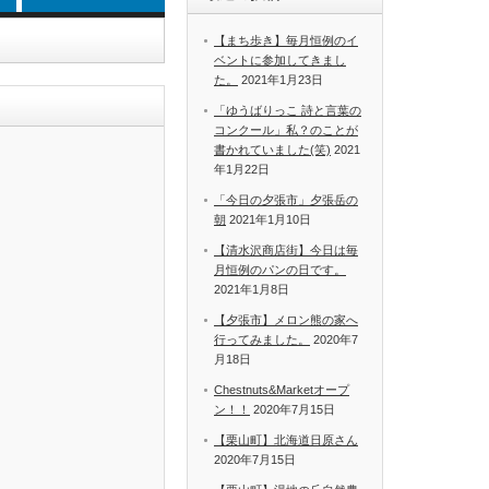
【まち歩き】毎月恒例のイ
ベントに参加してきまし
た。
2021年1月23日
「ゆうばりっこ 詩と言葉の
コンクール」私？のことが
書かれていました(笑)
2021
年1月22日
「今日の夕張市」夕張岳の
朝
2021年1月10日
【清水沢商店街】今日は毎
月恒例のパンの日です。
2021年1月8日
【夕張市】メロン熊の家へ
行ってみました。
2020年7
月18日
Chestnuts&Marketオープ
ン！！
2020年7月15日
【栗山町】北海道日原さん
2020年7月15日